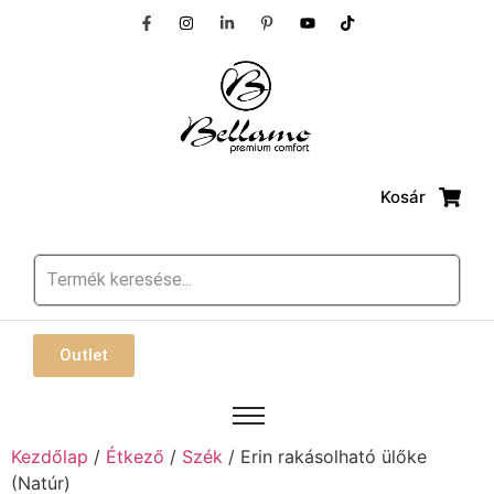
Kosár
Outlet
Kezdőlap
/
Étkező
/
Szék
/ Erin rakásolható ülőke
(Natúr)