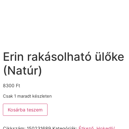
Erin rakásolható ülőke
(Natúr)
8300
Ft
Csak 1 maradt készleten
Kosárba teszem
Cikkszám:
150231689
Kategóriák:
Étkező
,
Hokedli/