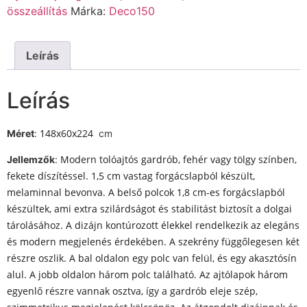
összeállítás
Márka:
Deco150
Leírás
Leírás
148x60x224
Méret
:
cm
Modern tolóajtós gardrób, fehér vagy tölgy színben,
Jellemzők
:
fekete díszítéssel. 1,5 cm vastag forgácslapból készült,
melaminnal bevonva. A belső polcok 1,8 cm-es forgácslapból
készültek, ami extra szilárdságot és stabilitást biztosít a dolgai
tárolásához. A dizájn kontúrozott élekkel rendelkezik az elegáns
és modern megjelenés érdekében. A szekrény függőlegesen két
részre oszlik. A bal oldalon egy polc van felül, és egy akasztósín
alul. A jobb oldalon három polc található. Az ajtólapok három
egyenlő részre vannak osztva, így a gardrób eleje szép,