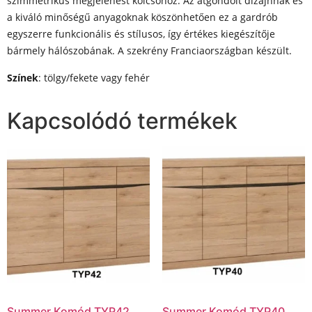
szimmetrikus megjelenést kölcsönöz. Az átgondolt dizájnnak és
a kiváló minőségű anyagoknak köszönhetően ez a gardrób
egyszerre funkcionális és stílusos, így értékes kiegészítője
bármely hálószobának. A szekrény Franciaországban készült.
Színek
: tölgy/fekete vagy fehér
Kapcsolódó termékek
Summer Komód TYP42
Summer Komód TYP40