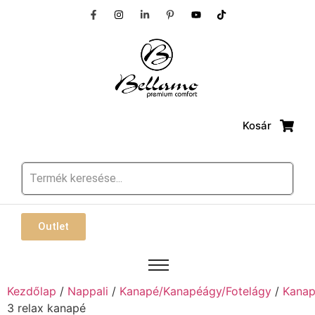
Kosár
Outlet
Kezdőlap
/
Nappali
/
Kanapé/Kanapéágy/Fotelágy
/
Kana
3 relax kanapé