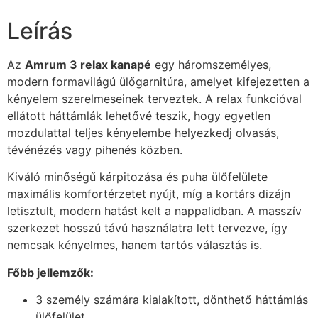
Leírás
Az
Amrum 3 relax kanapé
egy háromszemélyes,
modern formavilágú ülőgarnitúra, amelyet kifejezetten a
kényelem szerelmeseinek terveztek. A relax funkcióval
ellátott háttámlák lehetővé teszik, hogy egyetlen
mozdulattal teljes kényelembe helyezkedj olvasás,
tévénézés vagy pihenés közben.
Kiváló minőségű kárpitozása és puha ülőfelülete
maximális komfortérzetet nyújt, míg a kortárs dizájn
letisztult, modern hatást kelt a nappalidban. A masszív
szerkezet hosszú távú használatra lett tervezve, így
nemcsak kényelmes, hanem tartós választás is.
Főbb jellemzők:
3 személy számára kialakított, dönthető háttámlás
ülőfelület