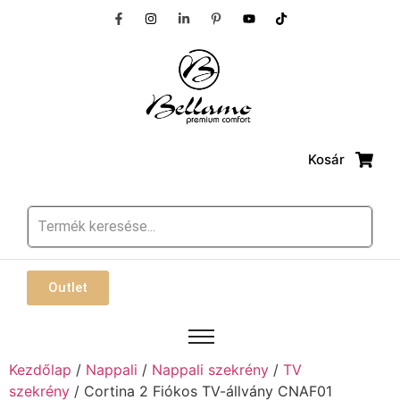
Kosár
Outlet
Kezdőlap
/
Nappali
/
Nappali szekrény
/
TV
szekrény
/ Cortina 2 Fiókos TV-állvány CNAF01