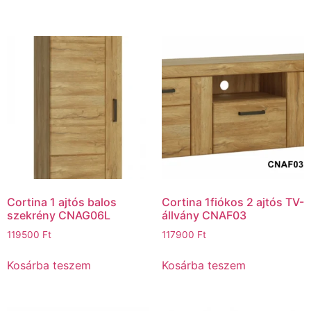
Cortina 1 ajtós balos
Cortina 1fiókos 2 ajtós TV-
szekrény CNAG06L
állvány CNAF03
119500
Ft
117900
Ft
Kosárba teszem
Kosárba teszem