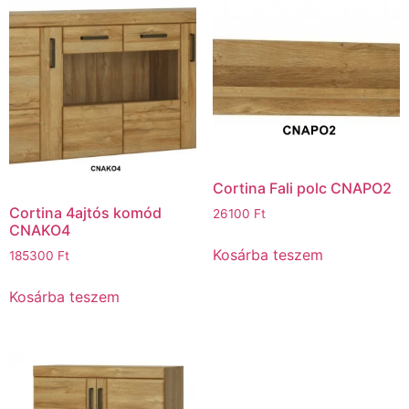
Cortina Fali polc CNAPO2
Cortina 4ajtós komód
26100
Ft
CNAKO4
Kosárba teszem
185300
Ft
Kosárba teszem