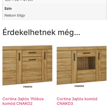
Szín
Nelson tölgy
Érdekelhetnek még…
Cortina 3ajtós 1fiókos
Cortina 3ajtós komód
komód CNAKO2
CNAKO3