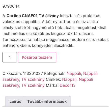
97900
Ft
A
Cortina CNAF01 TV állvány
letisztult és praktikus
választás nappaliba. A két nyitott polc és az alatta
elhelyezett két nagyméretű fiók ideális megoldást kínál
multimédiás eszközök és kiegészítők tárolására.
Természetes fa hatású megjelenése modern és rusztikus
enteriőrökbe is könnyedén illeszkedik.
Kosárba teszem
Cikkszám:
113301037
Kategóriák:
Nappali
,
Nappali
szekrény
,
TV szekrény
Címkék:
Nappali
,
Nappali
szekrény
,
TV szekrény
Márka:
Deco113
Leírás
További információk