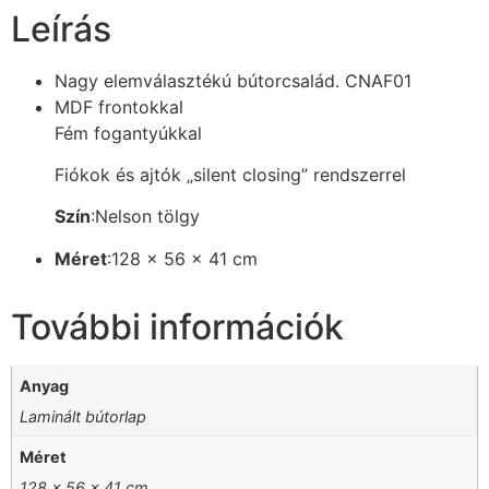
Leírás
Nagy elemválasztékú bútorcsalád. CNAF01
MDF frontokkal
Fém fogantyúkkal
Fiókok és ajtók „silent closing” rendszerrel
Szín
:Nelson tölgy
Méret
:128 x 56 x 41 cm
További információk
Anyag
Laminált bútorlap
Méret
128 x 56 x 41 cm