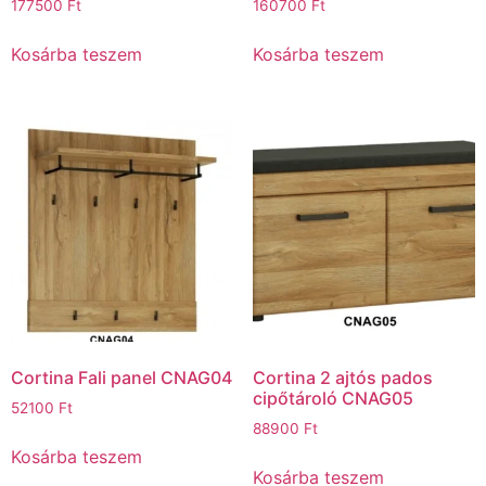
177500
Ft
160700
Ft
Kosárba teszem
Kosárba teszem
Cortina Fali panel CNAG04
Cortina 2 ajtós pados
cipőtároló CNAG05
52100
Ft
88900
Ft
Kosárba teszem
Kosárba teszem