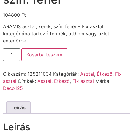
104800
Ft
ARAMIS asztal, kerek, szín: fehér – Fix asztal
kategóriába tartozó termék, otthoni vagy üzleti
enteriőrbe.
Kosárba teszem
Cikkszám:
125211034
Kategóriák:
Asztal
,
Étkező
,
Fix
asztal
Címkék:
Asztal
,
Étkező
,
Fix asztal
Márka:
Deco125
Leírás
Leírás