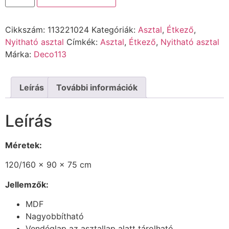
Cikkszám:
113221024
Kategóriák:
Asztal
,
Étkező
,
Nyitható asztal
Címkék:
Asztal
,
Étkező
,
Nyitható asztal
Márka:
Deco113
Leírás
További információk
Leírás
Méretek:
120/160 x 90 x 75 cm
Jellemzők:
MDF
Nagyobbítható
Vendéglap az asztallap alatt tárolható