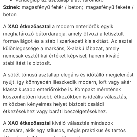
Színek
: magasfényű fehér / beton; magasfényű fekete /
beton
A
XAO étkezőasztal
a modern enteriőrök egyik
meghatározó bútordarabja, amely ötvözi a letisztult
formavilágot és a stabil szerkezeti kialakítást. Az asztal
különlegessége a markáns, X-alakú lábazat, amely
nemcsak esztétikai értéket képvisel, hanem kiváló
stabilitást is biztosít.
A sötét tónusú asztallap elegáns és időtálló megjelenést
nyújt, így könnyedén illeszkedik modern, loft vagy akár
klasszikusabb enteriőrökbe is. Kompakt méretének
köszönhetően kisebb étkezőkben is ideális választás,
miközben kényelmes helyet biztosít családi
étkezésekhez vagy baráti beszélgetésekhez.
A
XAO étkezőasztal
kiváló választás mindazok
számára, akik egy stílusos, mégis praktikus és tartós