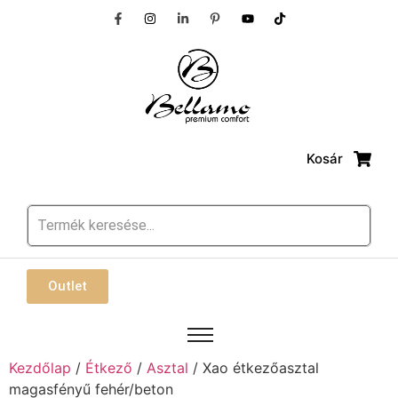
Kosár
Outlet
Kezdőlap
/
Étkező
/
Asztal
/ Xao étkezőasztal
magasfényű fehér/beton