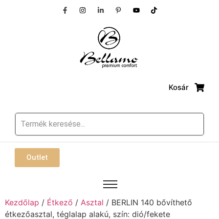
Kosár
Outlet
Kezdőlap
/
Étkező
/
Asztal
/ BERLIN 140 bővíthető
étkezőasztal, téglalap alakú, szín: dió/fekete