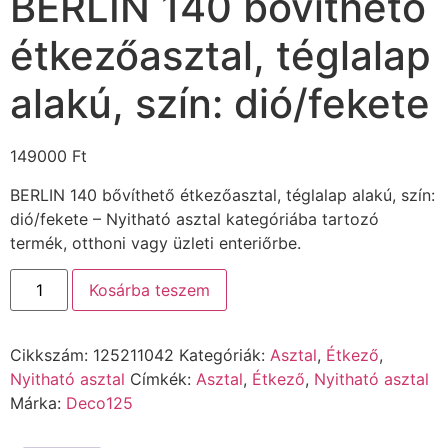
BERLIN 140 bővíthető
étkezőasztal, téglalap
alakú, szín: dió/fekete
149000
Ft
BERLIN 140 bővíthető étkezőasztal, téglalap alakú, szín:
dió/fekete – Nyitható asztal kategóriába tartozó
termék, otthoni vagy üzleti enteriőrbe.
Kosárba teszem
Cikkszám:
125211042
Kategóriák:
Asztal
,
Étkező
,
Nyitható asztal
Címkék:
Asztal
,
Étkező
,
Nyitható asztal
Márka:
Deco125