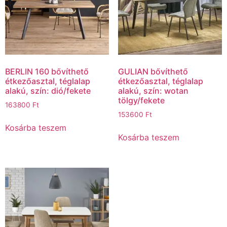
BERLIN 160 bővíthető
GULIAN bővíthető
étkezőasztal, téglalap
étkezőasztal, téglalap
alakú, szín: dió/fekete
alakú, szín: wotan
tölgy/fekete
163800
Ft
153600
Ft
Kosárba teszem
Kosárba teszem