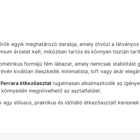
rök egyik meghatározó darabja, amely ötvözi a látványos m
ium érzetet kelt, miközben tartós és könnyen tisztán tartha
metrikus formájú fém lábazat, amely nemcsak stabilitást g
vén kiválóan illeszkedik minimalista, loft vagy akár elegá
a
Ferrara étkezőasztal
rugalmasan alkalmazkodik az igény
 könnyedén megnövelhető az asztalfelület.
k egy stílusos, praktikus és időtálló étkezőasztalt keres