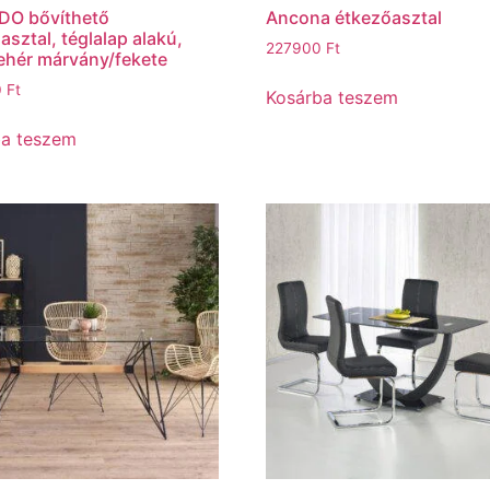
DO bővíthető
Ancona étkezőasztal
asztal, téglalap alakú,
227900
Ft
fehér márvány/fekete
0
Ft
Kosárba teszem
ba teszem