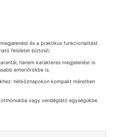
egjelenést és a praktikus funkcionalitást.
tó felületet biztosít.
arantál, hanem karakteres megjelenést is
nsabb enteriőrökbe is.
ekhez: hétköznapokon kompakt méretben
nek otthonukba vagy vendéglátó egységükbe.