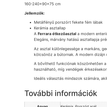
160-240x90x75 cm
Jellemzők:
Metálfényű porszórt fekete fém lábak
Kerámia asztallap
A
Ferrara étkezőasztal
a modern enteriő
Elegáns, márvány hatású asztallapja prém
Az asztal különlegessége a markáns, geo
kölcsönöz a bútornak. A modern dizájn ré
A bővíthető funkciónak köszönhetően 
használható, míg vendégek érkezésekor
Ideális választás mindazok számára, aki
További információk
Anyag
Kerámia, Porszórt acél