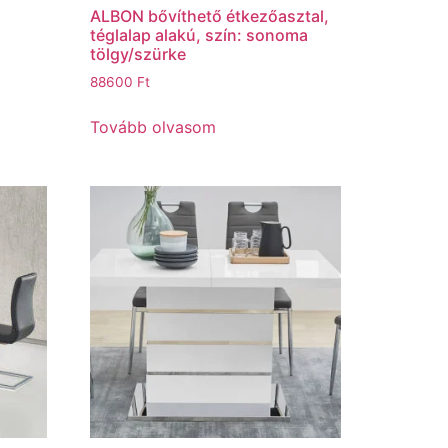
ALBON bővíthető étkezőasztal,
téglalap alakú, szín: sonoma
tölgy/szürke
88600
Ft
Tovább olvasom