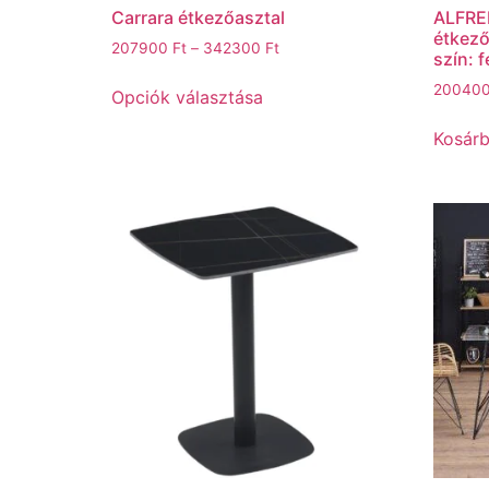
Carrara étkezőasztal
ALFRE
étkező
207900
Ft
–
342300
Ft
szín: 
20040
Opciók választása
Kosár