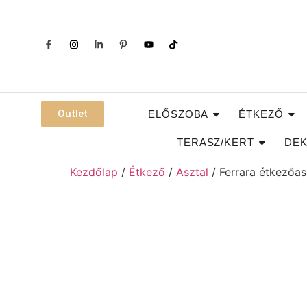
Outlet
ELŐSZOBA
ÉTKEZŐ
TERASZ/KERT
DEK
Kezdőlap
/
Étkező
/
Asztal
/ Ferrara étkezőas