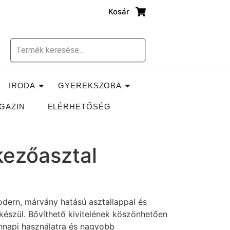
Kosár
IRODA
GYEREKSZOBA
GAZIN
ELÉRHETŐSÉG
kezőasztal
dern, márvány hatású asztallappal és
 készül. Bővíthető kivitelének köszönhetően
nnapi használatra és nagyobb