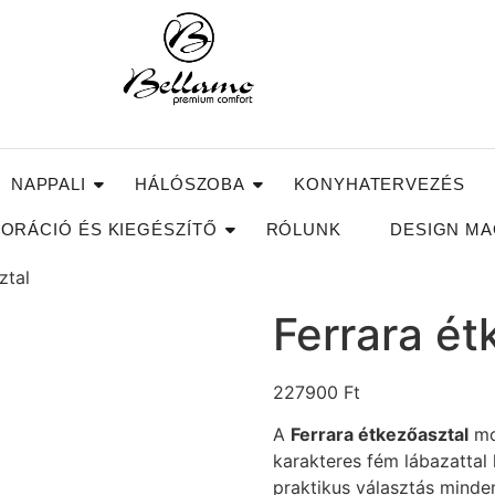
NAPPALI
HÁLÓSZOBA
KONYHATERVEZÉS
ORÁCIÓ ÉS KIEGÉSZÍTŐ
RÓLUNK
DESIGN MA
ztal
Ferrara ét
227900
Ft
A
Ferrara étkezőasztal
mo
karakteres fém lábazattal
praktikus választás minde