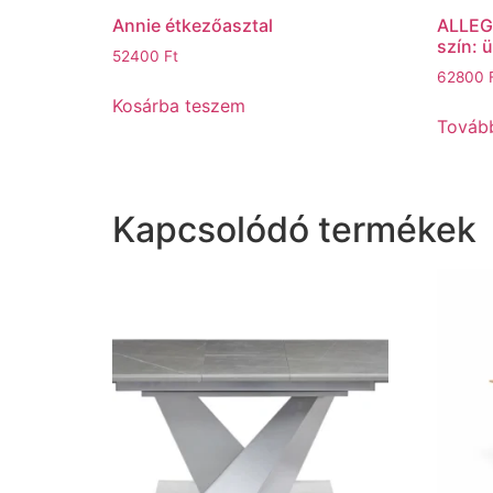
Annie étkezőasztal
ALLEGR
szín: 
52400
Ft
62800
Kosárba teszem
Továb
Kapcsolódó termékek