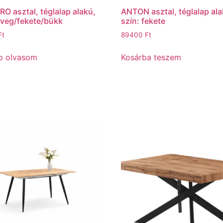
O asztal, téglalap alakú,
ANTON asztal, téglalap ala
üveg/fekete/bükk
szín: fekete
Ft
89400
Ft
b olvasom
Kosárba teszem