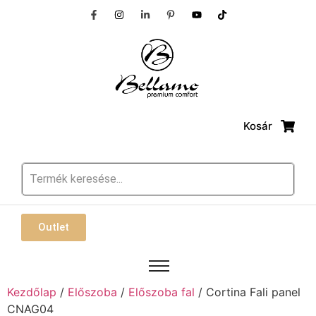
Kosár
Outlet
Kezdőlap
/
Előszoba
/
Előszoba fal
/ Cortina Fali panel
CNAG04