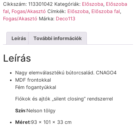
Cikkszám:
113301042
Kategóriák:
Előszoba
,
Előszoba
fal
,
Fogas/Akasztó
Címkék:
Előszoba
,
Előszoba fal
,
Fogas/Akasztó
Márka:
Deco113
Leírás
További információk
Leírás
Nagy elemválasztékú bútorcsalád. CNAGO4
MDF frontokkal
Fém fogantyúkkal
Fiókok és ajtók „silent closing” rendszerrel
Szín
:Nelson tölgy
Méret
:93 x 101 x 33 cm