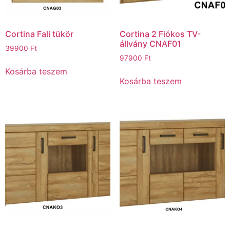
Cortina Fali tükör
Cortina 2 Fiókos TV-
állvány CNAF01
39900
Ft
97900
Ft
Kosárba teszem
Kosárba teszem