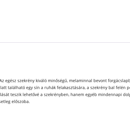
 Az egész szekrény kiváló minőségű, melaminnal bevont forgácslapból
alatt található egy sín a ruhák felakasztására, a szekrény bal felén
olását teszik lehetővé a szekrényben, hanem egyéb mindennapi dolgo
setleg előszoba.