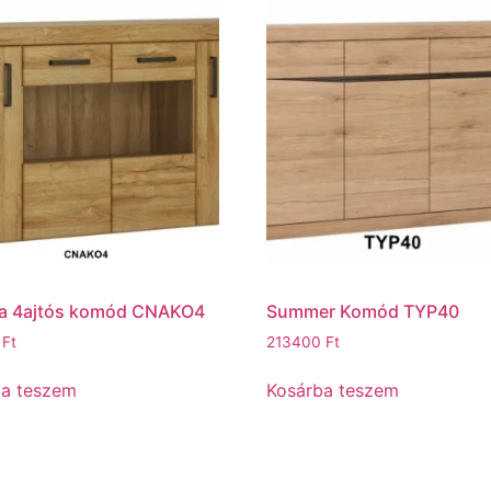
na 4ajtós komód CNAKO4
Summer Komód TYP40
0
Ft
213400
Ft
ba teszem
Kosárba teszem