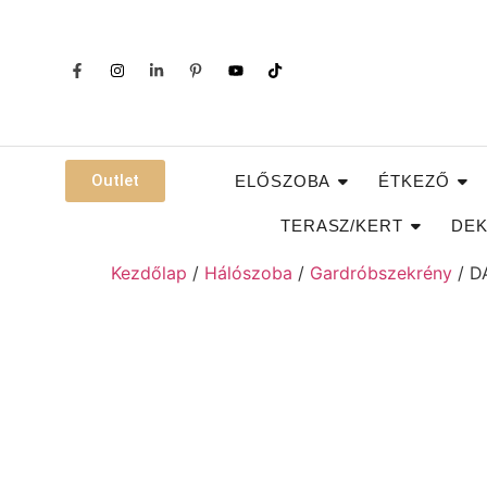
Outlet
ELŐSZOBA
ÉTKEZŐ
TERASZ/KERT
DEK
Kezdőlap
/
Hálószoba
/
Gardróbszekrény
/ D