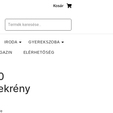
Kosár
IRODA
GYEREKSZOBA
GAZIN
ELÉRHETŐSÉG
0
ekrény
re