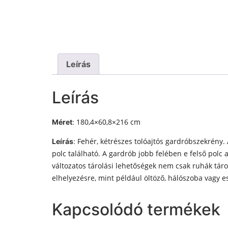
Leírás
Leírás
180,4×60,8×216 cm
Méret
:
Fehér, kétrészes tolóajtós gardróbszekrény.
Leírás
:
polc található. A gardrób jobb felében e felső polc 
változatos tárolási lehetőségek nem csak ruhák tár
elhelyezésre, mint például öltöző, hálószoba vagy e
Kapcsolódó termékek