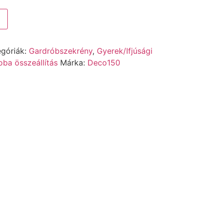
egóriák:
Gardróbszekrény
,
Gyerek/Ifjúsági
ba összeállítás
Márka:
Deco150