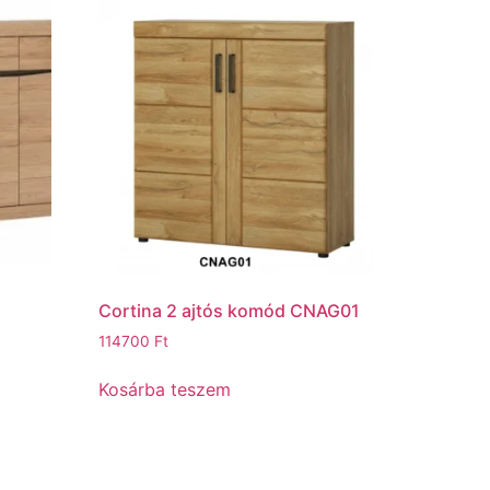
Cortina 2 ajtós komód CNAG01
114700
Ft
Kosárba teszem