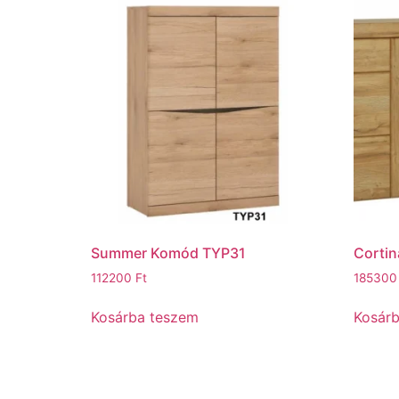
Summer Komód TYP31
Corti
112200
Ft
18530
Kosárba teszem
Kosár