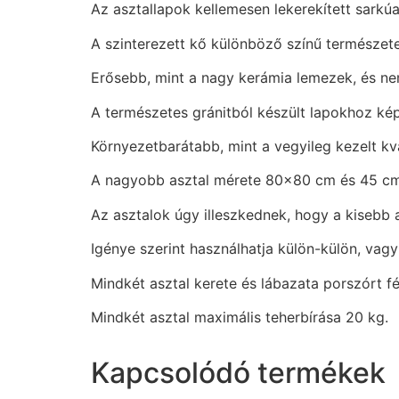
Az asztallapok kellemesen lekerekített sarkú
A szinterezett kő különböző színű természe
Erősebb, mint a nagy kerámia lemezek, és n
A természetes gránitból készült lapokhoz kép
Környezetbarátabb, mint a vegyileg kezelt k
A nagyobb asztal mérete 80×80 cm és 45 cm
Az asztalok úgy illeszkednek, hogy a kisebb 
Igénye szerint használhatja külön-külön, vag
Mindkét asztal kerete és lábazata porszórt 
Mindkét asztal maximális teherbírása 20 kg.
Kapcsolódó termékek