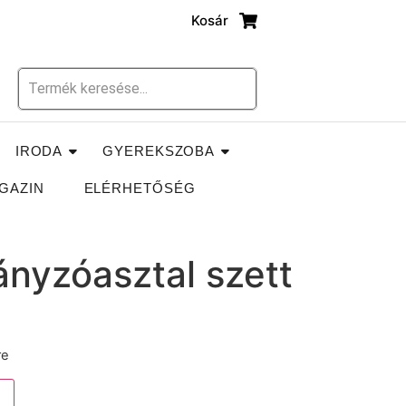
Kosár
IRODA
GYEREKSZOBA
GAZIN
ELÉRHETŐSÉG
ányzóasztal szett
re