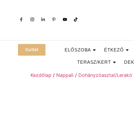
Outlet
ELŐSZOBA
ÉTKEZŐ
TERASZ/KERT
DEK
Kezdőlap
/
Nappali
/
Dohányzóasztal/Lerakó 