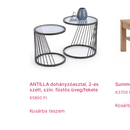
ANTILLA dohányzóasztal, 2-es
Summe
szett, szín: füstös üveg/fekete
63700
65800
Ft
Kosár
Kosárba teszem