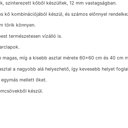
ak, szinterezett kőből készültek, 12 mm vastagságban.
tes kő kombinációjából készül, és számos előnnyel rendel
em törik könnyen.
est természetesen vízálló is.
varclapok.
 magas, míg a kisebb asztal mérete 60×60 cm és 40 cm 
asztal a nagyobb alá helyezhető, így kevesebb helyet fogla
y egymás mellett őket.
fémcsövekből készül.