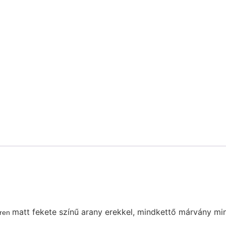
matt fekete színű arany erekkel, mindkettő márvány mi
ren