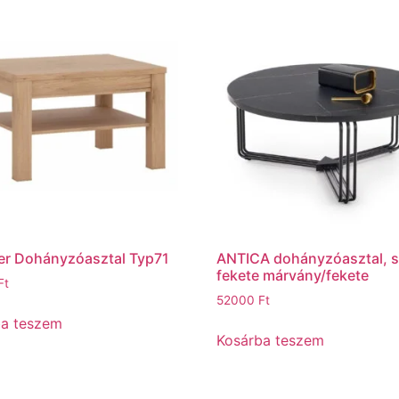
r Dohányzóasztal Typ71
ANTICA dohányzóasztal, s
fekete márvány/fekete
Ft
52000
Ft
ba teszem
Kosárba teszem