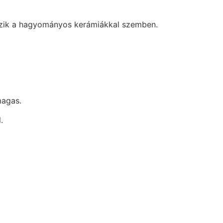
kezik a hagyományos kerámiákkal szemben.
magas.
l.