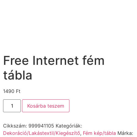
Free Internet fém
tábla
1490
Ft
Kosárba teszem
Cikkszám:
999941105
Kategóriák:
Dekoráció/Lakástextil/Kiegészítő
,
Fém kép/tábla
Márka: