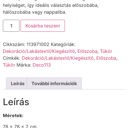
helyiséget, így ideális választás előszobába,
hálószobába vagy nappaliba.
Kosárba teszem
Cikkszám:
113971002
Kategóriák:
Dekoráció/Lakástextil/Kiegészítő
,
Előszoba
,
Tükör
Címkék:
Dekoráció/Lakástextil/Kiegészítő
,
Előszoba
,
Tükör
Márka:
Deco113
Leírás
További információk
Leírás
Méretek:
78 x 78 x 2 cm