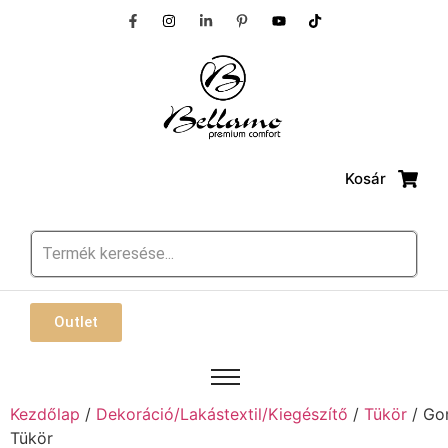
Kosár
Outlet
Kezdőlap
/
Dekoráció/Lakástextil/Kiegészítő
/
Tükör
/ Go
Tükör