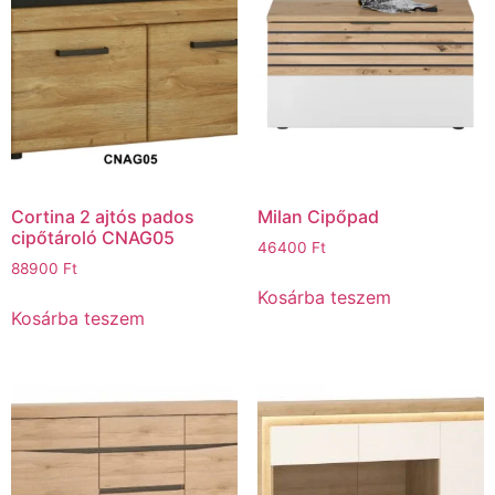
Cortina 2 ajtós pados
Milan Cipőpad
cipőtároló CNAG05
46400
Ft
88900
Ft
Kosárba teszem
Kosárba teszem