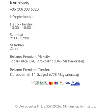
Elérhetőség
+36 (30) 303 6320
info@bellamo.hu
Hétfő - Péntek
10:00 - 18:00
Szombat
9:00 - 17:00
Vasárnap
Zárva
Bellamo Premium Maxcity
Tópark utca 1/A, Törökbálint 2045 Magyarország
Bellamo Premium Comfort
Dorozsmai út 14, Szeged 6728 Magyarország
© DecoCenter Kft. 2009-2026. Minden jog fenntartva.