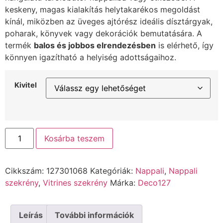
keskeny, magas kialakítás helytakarékos megoldást
kínál, miközben az üveges ajtórész ideális dísztárgyak,
poharak, könyvek vagy dekorációk bemutatására. A
termék
balos és jobbos elrendezésben
is elérhető, így
könnyen igazítható a helyiség adottságaihoz.
Kivitel
Kosárba teszem
Cikkszám:
127301068
Kategóriák:
Nappali
,
Nappali
szekrény
,
Vitrines szekrény
Márka:
Deco127
Leírás
További információk