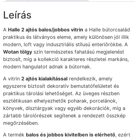
Leírás
A
Halle 2 ajtós balos/jobbos vitrin
a Halle bútorcsalád
praktikus és látványos eleme, amely különösen jól illik
modern, loft vagy indusztriális stílusú enteriőrökbe. A
Wotan tölgy
szín természetes fahatású megjelenést
biztosít, míg a kollekció karakteres részletei markáns,
modern hangulatot adnak a bútornak.
A vitrin
2 ajtós kialakítással
rendelkezik, amely
egyszerre biztosít dekoratív bemutatófelületet és
praktikus tárolási lehetőséget. Az üveges részben
esztétikusan elhelyezhetők poharak, porcelánok,
könyvek, dísztárgyak vagy egyéb dekorációk, míg a
zártabb tárolórészek segítenek a rendezett összkép
megőrzésében.
A termék
balos és jobbos kivitelben is elérhető
, ezért