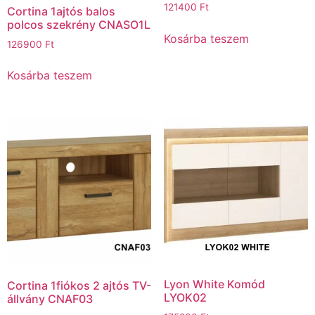
121400
Ft
Cortina 1ajtós balos
polcos szekrény CNASO1L
Kosárba teszem
126900
Ft
Kosárba teszem
Lyon White Komód
Cortina 1fiókos 2 ajtós TV-
LYOK02
állvány CNAF03