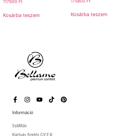
175800
Ft
117900
Ft
Kosárba teszem
Kosárba teszem
Információ
Szállítás
Kártyás fizetés GY.F.K