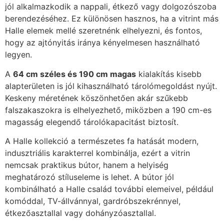
jól alkalmazkodik a nappali, étkező vagy dolgozószoba
berendezéséhez. Ez különösen hasznos, ha a vitrint más
Halle elemek mellé szeretnénk elhelyezni, és fontos,
hogy az ajtónyitás iránya kényelmesen használható
legyen.
A
64 cm széles és 190 cm magas
kialakítás kisebb
alapterületen is jól kihasználható tárolómegoldást nyújt.
Keskeny méretének köszönhetően akár szűkebb
falszakaszokra is elhelyezhető, miközben a 190 cm-es
magasság elegendő tárolókapacitást biztosít.
A Halle kollekció a természetes fa hatását modern,
indusztriális karakterrel kombinálja, ezért a vitrin
nemcsak praktikus bútor, hanem a helyiség
meghatározó stíluseleme is lehet. A bútor jól
kombinálható a Halle család további elemeivel, például
komóddal, TV-állvánnyal, gardróbszekrénnyel,
étkezőasztallal vagy dohányzóasztallal.