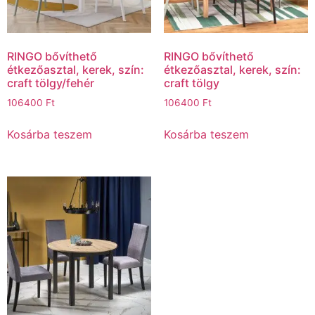
RINGO bővíthető
RINGO bővíthető
étkezőasztal, kerek, szín:
étkezőasztal, kerek, szín:
craft tölgy/fehér
craft tölgy
106400
Ft
106400
Ft
Kosárba teszem
Kosárba teszem