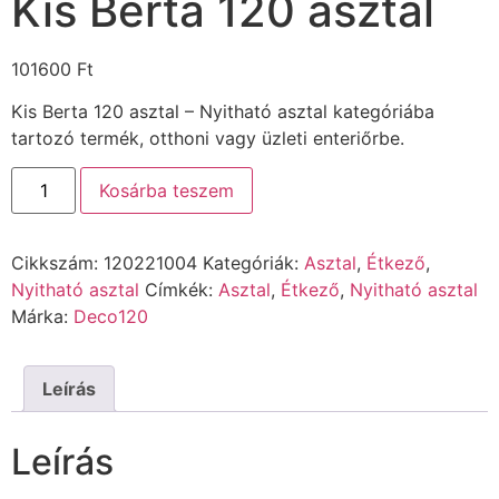
Kis Berta 120 asztal
101600
Ft
Kis Berta 120 asztal – Nyitható asztal kategóriába
tartozó termék, otthoni vagy üzleti enteriőrbe.
Kosárba teszem
Cikkszám:
120221004
Kategóriák:
Asztal
,
Étkező
,
Nyitható asztal
Címkék:
Asztal
,
Étkező
,
Nyitható asztal
Márka:
Deco120
Leírás
Leírás