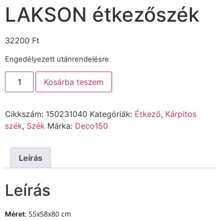
LAKSON étkezőszék
32200
Ft
Engedélyezett utánrendelésre
Kosárba teszem
Cikkszám:
150231040
Kategóriák:
Étkező
,
Kárpitos
szék
,
Szék
Márka:
Deco150
Leírás
Leírás
55x58x80 cm
Méret
: