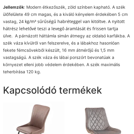
Jellemzők
: Modern étkezőszék, zöld színben kapható. A szék
ülőfelülete 49 cm magas, és a kiváló kényelem érdekében 5 cm
24 kg/m³ sűrűségű habréteggel van kitöltve. A nyitott
vastag,
hátrész lehetővé teszi a levegő áramlását és frissen tartja
ülve.
A párnázott háttámla simán átmegy az oldalsó karfákba. A
szék váza kívülről van felszerelve, és a lábakhoz hasonlóan
fekete fémcsövekből készült, 16 mm átmérőjű és 1,5 mm
vastagságú. A szék váza és lábai porszórt bevonatúak a
környezet elleni jobb védelem érdekében. A szék maximális
teherbírása 120 kg.
Kapcsolódó termékek