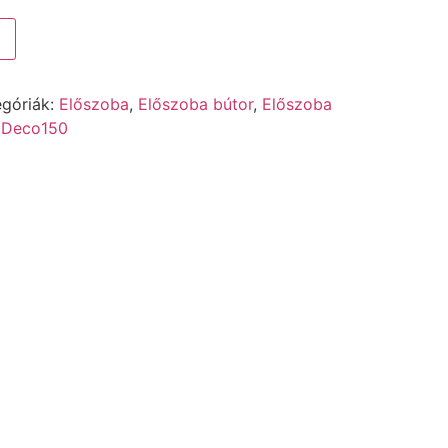
egóriák:
Előszoba
,
Előszoba bútor
,
Előszoba
:
Deco150