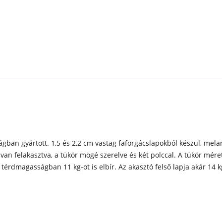
zágban gyártott. 1,5 és 2,2 cm vastag faforgácslapokból készül, mel
n felakasztva, a tükör mögé szerelve és két polccal. A tükör mérete
lc térdmagasságban 11 kg-ot is elbír. Az akasztó felső lapja akár 14 k