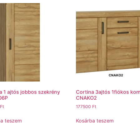
a 1 ajtós jobbos szekrény
Cortina 3ajtós 1fiókos ko
06P
CNAKO2
Ft
177500
Ft
ba teszem
Kosárba teszem