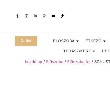
Outlet
ELŐSZOBA
ÉTKEZŐ
TERASZ/KERT
DEK
Kezdőlap
/
Előszoba
/
Előszoba fal
/ SCHUSTE