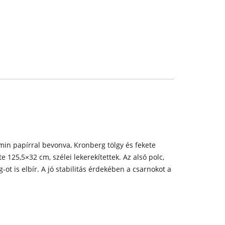
amin papírral bevonva, Kronberg tölgy és fekete
 125,5×32 cm, szélei lekerekítettek. Az alsó polc,
g-ot is elbír. A jó stabilitás érdekében a csarnokot a