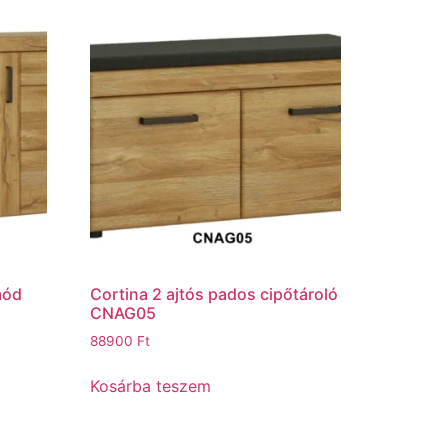
mód
Cortina 2 ajtós pados cipőtároló
CNAG05
88900
Ft
Kosárba teszem