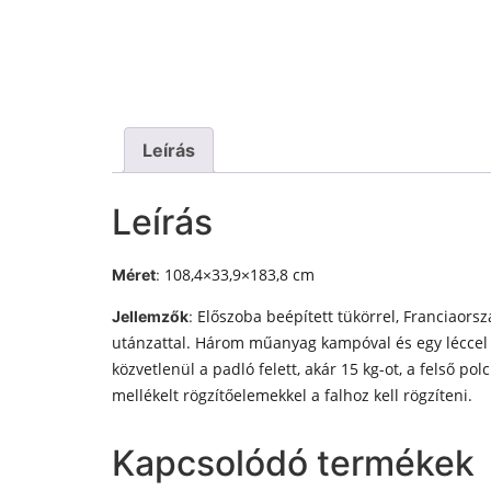
Leírás
Leírás
108,4×33,9×183,8 cm
Méret
:
Előszoba beépített tükörrel, Franciaors
Jellemzők
:
utánzattal. Három műanyag kampóval és egy léccel va
közvetlenül a padló felett, akár 15 kg-ot, a felső po
mellékelt rögzítőelemekkel a falhoz kell rögzíteni.
Kapcsolódó termékek