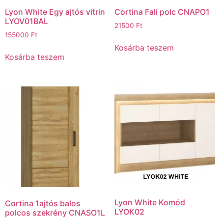
Lyon White Egy ajtós vitrin
Cortina Fali polc CNAPO1
LYOV01BAL
21500
Ft
155000
Ft
Kosárba teszem
Kosárba teszem
Lyon White Komód
Cortina 1ajtós balos
LYOK02
polcos szekrény CNASO1L