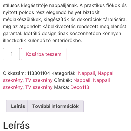
stílusos kiegészítője nappalijának. A praktikus fiókok és
nyitott polcos rész elegendő helyet biztosít
médiakészülékek, kiegészítők és dekorációk tárolására,
míg az átgondolt kábelkivezetés rendezett megjelenést
garantál. Időtálló designjának köszönhetően könnyen
illeszkedik különböző enteriőrökbe.
Kosárba teszem
Cikkszám:
113301104
Kategóriák:
Nappali
,
Nappali
szekrény
,
TV szekrény
Címkék:
Nappali
,
Nappali
szekrény
,
TV szekrény
Márka:
Deco113
Leírás
További információk
Leírás