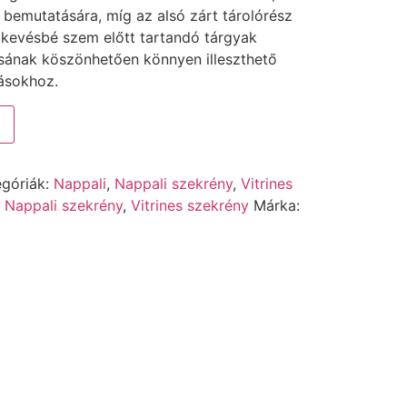
bemutatására, míg az alsó zárt tárolórész
a kevésbé szem előtt tartandó tárgyak
sának köszönhetően könnyen illeszthető
ásokhoz.
egóriák:
Nappali
,
Nappali szekrény
,
Vitrines
,
Nappali szekrény
,
Vitrines szekrény
Márka: