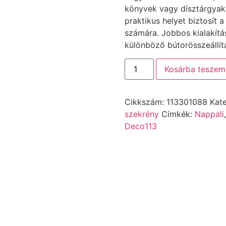
könyvek vagy dísztárgyak 
praktikus helyet biztosít 
számára. Jobbos kialakítá
különböző bútorösszeállít
Kosárba teszem
Cikkszám:
113301088
Kat
szekrény
Címkék:
Nappali
Deco113