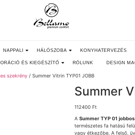
NAPPALI
HÁLÓSZOBA
KONYHATERVEZÉS
ORÁCIÓ ÉS KIEGÉSZÍTŐ
RÓLUNK
DESIGN MA
nes szekrény
/ Summer Vitrin TYP01 JOBB
Summer Vi
112400
Ft
A
Summer TYP 01 jobbos 
természetes fa hatású felü
vagy étkezőbe. A felső, üv