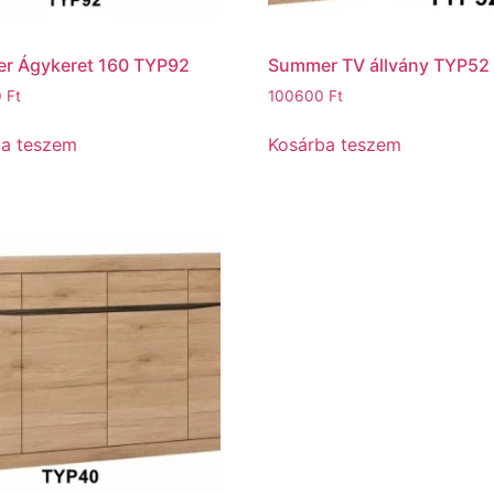
r Ágykeret 160 TYP92
Summer TV állvány TYP52
0
Ft
100600
Ft
ba teszem
Kosárba teszem