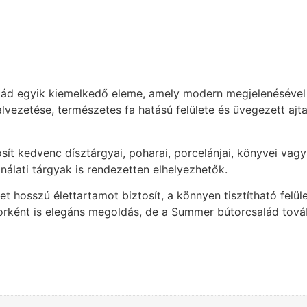
d egyik kiemelkedő eleme, amely modern megjelenésével és
nalvezetése, természetes fa hatású felülete és üvegezett aj
osít kedvenc dísztárgyai, poharai, porcelánjai, könyvei va
nálati tárgyak is rendezetten elhelyezhetők.
et hosszú élettartamot biztosít, a könnyen tisztítható felü
orként is elegáns megoldás, de a Summer bútorcsalád tová