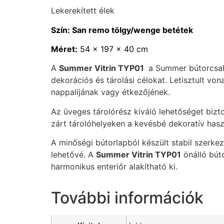
Lekerekített élek
Szín: San remo tölgy/wenge betétek
Méret:
54 x 197 x 40 cm
A
Summer Vitrin TYP01
a Summer bútorcsalá
dekorációs és tárolási célokat. Letisztult vo
nappalijának vagy étkezőjének.
Az üveges tárolórész kiváló lehetőséget bizt
zárt tárolóhelyeken a kevésbé dekoratív hasz
A minőségi bútorlapból készült stabil szerkez
lehetővé. A
Summer Vitrin TYP01
önálló bút
harmonikus enteriőr alakítható ki.
További információk