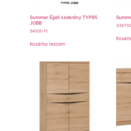
Summer Éjjeli szekrény TYP95
Summe
JOBB
33670
54000
Ft
Kosár
Kosárba teszem