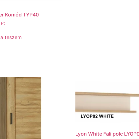
r Komód TYP40
0
Ft
ba teszem
Lyon White Fali polc LYOP