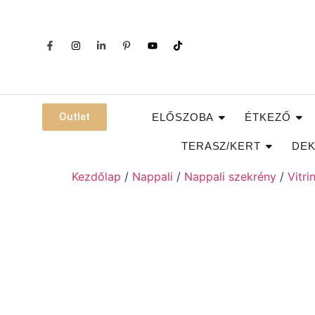
Outlet
ELŐSZOBA
ÉTKEZŐ
TERASZ/KERT
DEK
Kezdőlap
/
Nappali
/
Nappali szekrény
/
Vitri