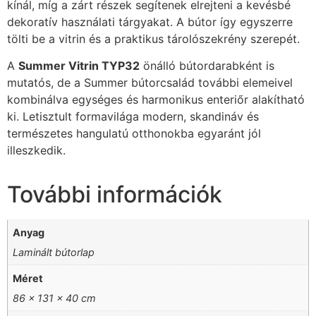
kínál, míg a zárt részek segítenek elrejteni a kevésbé
dekoratív használati tárgyakat. A bútor így egyszerre
tölti be a vitrin és a praktikus tárolószekrény szerepét.
A
Summer Vitrin TYP32
önálló bútordarabként is
mutatós, de a Summer bútorcsalád további elemeivel
kombinálva egységes és harmonikus enteriőr alakítható
ki. Letisztult formavilága modern, skandináv és
természetes hangulatú otthonokba egyaránt jól
illeszkedik.
További információk
Anyag
Laminált bútorlap
Méret
86 x 131 x 40 cm