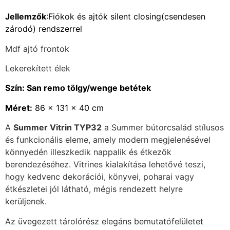
Jellemzők
:Fiókok és ajtók silent closing(csendesen
zárodó) rendszerrel
Mdf ajtó frontok
Lekerekített élek
Szín: San remo tölgy/wenge betétek
Méret:
86 x 131 x 40 cm
A
Summer Vitrin TYP32
a Summer bútorcsalád stílusos
és funkcionális eleme, amely modern megjelenésével
könnyedén illeszkedik nappalik és étkezők
berendezéséhez. Vitrines kialakítása lehetővé teszi,
hogy kedvenc dekorációi, könyvei, poharai vagy
étkészletei jól látható, mégis rendezett helyre
kerüljenek.
Az üvegezett tárolórész elegáns bemutatófelületet