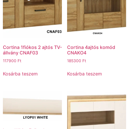
Cortina 1fiókos 2 ajtós TV-
Cortina 4ajtós komód
állvány CNAF03
CNAKO4
117900
Ft
185300
Ft
Kosárba teszem
Kosárba teszem