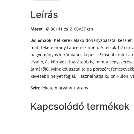
Leírás
Ø 80×41 és Ø 60×37 cm
Méret
:
Két kerek alakú dohányzóasztal készlet.
Jellemzők
:
matt fekete arany Lauren színben. A felsők 1,2 cm 
hagyományos kerámiához képest. Erősebb, mint a m
vízálló, és környezetbarátabb is, mint a vegyszere
átmérőjű. Mindkét asztal talpa porszórt fémcsövekbő
kevesebb helyet foglal. Használhatja külön-külön, v
Szín
:
fekete márvány + arany
Kapcsolódó termékek