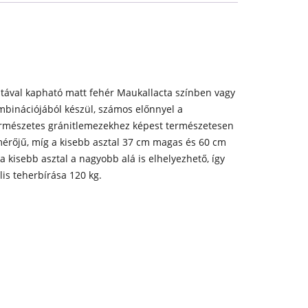
ntával kapható matt fehér Maukallacta színben vagy
ombinációjából készül, számos előnnyel a
ermészetes gránitlemezekhez képest természetesen
mérőjű, míg a kisebb asztal 37 cm magas és 60 cm
 kisebb asztal a nagyobb alá is elhelyezhető, így
is teherbírása 120 kg.