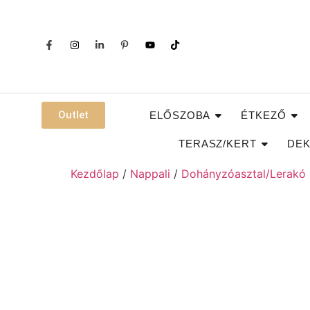
Outlet
ELŐSZOBA
ÉTKEZŐ
TERASZ/KERT
DEK
Kezdőlap
/
Nappali
/
Dohányzóasztal/Lerakó 