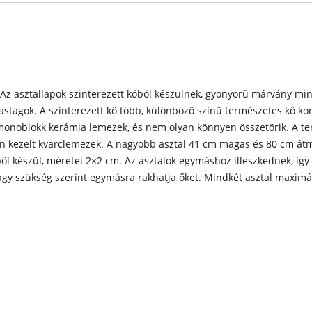
 Az asztallapok szinterezett kőből készülnek, gyönyörű márvány mi
vastagok. A szinterezett kő több, különböző színű természetes kő k
onoblokk kerámia lemezek, és nem olyan könnyen összetörik. A t
sen kezelt kvarclemezek. A nagyobb asztal 41 cm magas és 80 cm át
l készül, méretei 2×2 cm. Az asztalok egymáshoz illeszkednek, így a
agy szükség szerint egymásra rakhatja őket. Mindkét asztal maximál