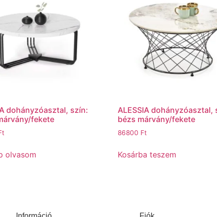
 dohányzóasztal, szín:
ALESSIA dohányzóasztal, 
márvány/fekete
bézs márvány/fekete
Ft
86800
Ft
b olvasom
Kosárba teszem
Információ
Fiók