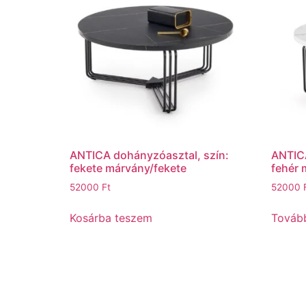
ANTICA dohányzóasztal, szín:
ANTICA
fekete márvány/fekete
fehér 
52000
Ft
52000
Kosárba teszem
Továb