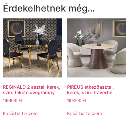
Érdekelhetnek még…
REGINALD 2 asztal, kerek,
PIREUS étkezőasztal,
szín: fekete üveg/arany
kerek, szín: travertin
199600
Ft
199200
Ft
Kosárba teszem
Kosárba teszem