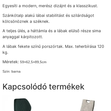
Egyesíti a modern, merész dizájnt és a klasszikust.
Szánkótalp alakú lábai stabilitást és szilárdságot
kölcsönöznek a széknek.
A teljes ülés, a háttámla és a lábak elülső része sima
anyaggal kárpitozott.
A lábak fekete színű porszórtak. Max. teherbírása 120
kg.
Méretek:
59×62,5×89,5cm
Szín: barna
Kapcsolódó termékek