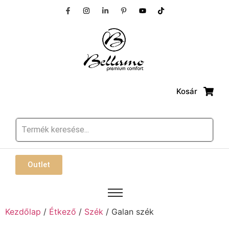
Kosár
Outlet
Kezdőlap
/
Étkező
/
Szék
/ Galan szék