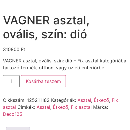
VAGNER asztal,
ovális, szín: dió
310800
Ft
VAGNER asztal, ovális, szín: dió – Fix asztal kategóriába
tartozó termék, otthoni vagy üzleti enteriőrbe.
Kosárba teszem
Cikkszám:
125211182
Kategóriák:
Asztal
,
Étkező
,
Fix
asztal
Címkék:
Asztal
,
Étkező
,
Fix asztal
Márka:
Deco125