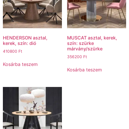
HENDERSON asztal,
MUSCAT asztal, kerek,
kerek, szín: dió
szín: szürke
márvány/szürke
410800
Ft
356200
Ft
Kosárba teszem
Kosárba teszem