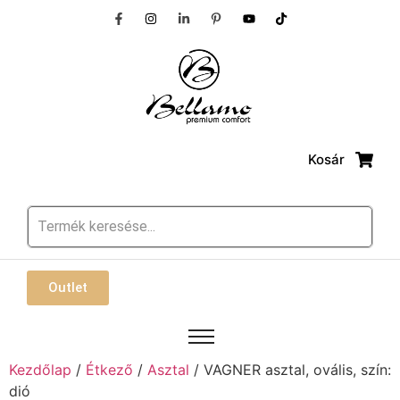
Kosár
Outlet
Kezdőlap
/
Étkező
/
Asztal
/ VAGNER asztal, ovális, szín:
dió